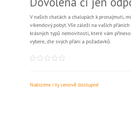
Dovolená či jen odp
V našich chatách a chalupách k pronajmutí, m
víkendový pobyt. Vše záleží na vašich přáních
krásných typů nemovitostí, které vám přinesou
vybere, dle svých přání a požadavků.
Navigace
Nabízíme i ty cenově dostupné
pro
příspěvek