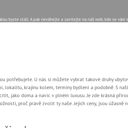
kou byste stáli. A pak neváhejte a zavítejte na náš web, kde se vám 
ou potřebujete. U nás si můžete vybrat takové druhy ubyto
ní, lokalitu, krajinu kolem, termíny bydlení a podobně. S naš
cítit, jako doma a navíc v plném luxusu. Je zde krásná příro
ností, proč právě zvolit ty naše. Jejich ceny, jsou úžasně n