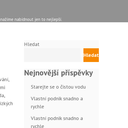
snažíme nabídnout jen to nejlepší.
Hledat
Hledat
Nejnovější příspěvky
vání,
Starejte se o čistou vodu
imi
da,
Vlastní podnik snadno a
ízkých
rychle
Vlastní podnik snadno a
rychle