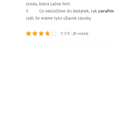
úrodu, která začne hnít.
5. Co neuložíme do bedýnek, tak
zavařím
rádi, že máme tyto úžasné zásoby.
3.7/5 - (8 votes)
Navigace
pro
příspěvek