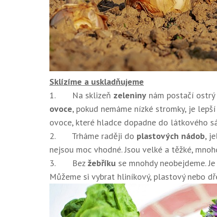
Sklízíme a uskladňujeme
1. Na sklizeň
zeleniny
nám postačí ostrý 
ovoce
, pokud nemáme nízké stromky, je lepší
ovoce, které hladce dopadne do látkového sá
2. Trháme raději do
plastových nádob
, j
nejsou moc vhodné. Jsou velké a těžké, mnoh
3. Bez
žebříku
se mnohdy neobejdeme. Je le
Můžeme si vybrat hliníkový, plastový nebo dř