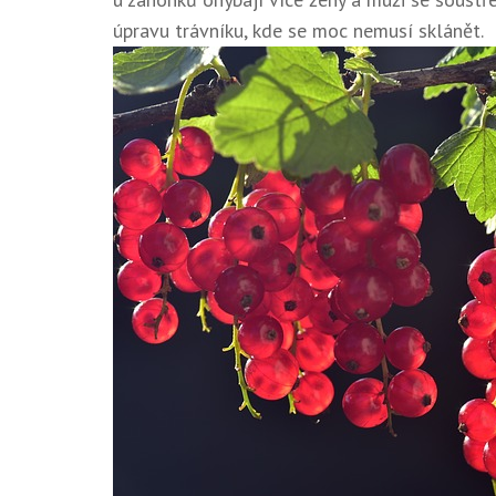
úpravu trávníku, kde se moc nemusí sklánět.