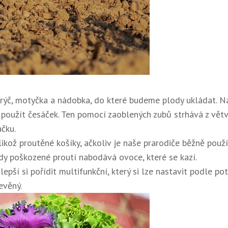
rýč, motyčka a nádobka, do které budeme plody ukládat. N
 použít česáček. Ten pomocí zaoblených zubů strhává z větv
čku.
elikož proutěné košíky, ačkoliv je naše prarodiče běžně použí
dy poškozené proutí nabodává ovoce, které se kazí.
pší si pořídit multifunkční, který si lze nastavit podle pot
evěný.