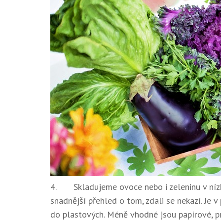
4. Skladujeme ovoce nebo i zeleninu v ní
snadnější přehled o tom, zdali se nekazí. Je 
do plastových. Méně vhodné jsou papírové, p