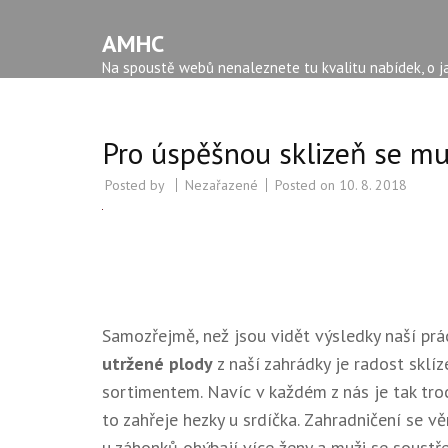
AMHC
Na spoustě webů nenaleznete tu kvalitu nabídek, o ja
Pro úspěšnou sklizeň se mu
Posted by
Nezařazené
Posted on
10. 8. 2018
Samozřejmě, než jsou vidět výsledky naší prá
utržené plody
z naší zahrádky je radost sklíz
sortimentem. Navíc v každém z nás je tak tro
to zahřeje hezky u srdíčka.
Zahradničení
se věn
u záhonků ohýbají více ženy a muži se soustře