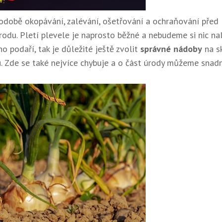
odobě okopávání, zalévání, ošetřování a ochraňování před
úrodu. Pletí plevele je naprosto běžné a nebudeme si nic na
o podaří, tak je důležité ještě zvolit
správné nádoby
na s
u. Zde se také nejvíce chybuje a o část úrody můžeme snad