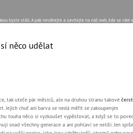
kou byste stáli. A pak neváhejte a zavítejte na náš web, kde se vám 
sí něco udělat
ce, tak uteče pár měsíců, ale na druhou stranu takové
čers
et. Jejich chuť ani barva se nedá měřit se zakoupeným
chu touha něco si vyzkoušet vypěstovat, a když se to poved
ují snad všechny generace a ani pohlaví se neliší. Jen spíš
dí na vyšší pozice, jako jsou údržby keřů, stromů nebo zase