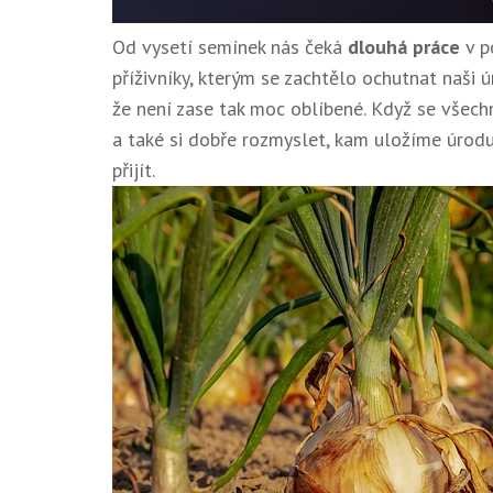
Od vysetí semínek nás čeká
dlouhá práce
v p
příživníky, kterým se zachtělo ochutnat naši 
že není zase tak moc oblíbené. Když se všechn
a také si dobře rozmyslet, kam uložíme úrod
přijít.