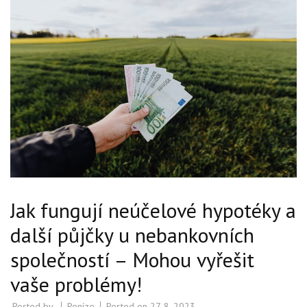
Jak fungují neúčelové hypotéky a
další půjčky u nebankovních
společností – Mohou vyřešit
vaše problémy!
Posted by
Peníze
Posted on
27. 8. 2023