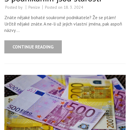
Posted by
Peníze
Posted on
18. 3. 2024
Znáte nějaké bohaté soukromé podnikatele? Že se ptám!
Určitě nějaké znáte. A ne-li už jejich vlastní jména, pak aspoň
názvy …
CONTINUE READING