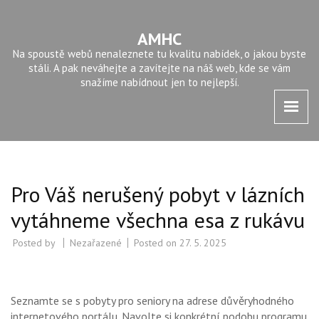
AMHC
Na spoustě webů nenaleznete tu kvalitu nabídek, o jakou byste
stáli. A pak neváhejte a zavítejte na náš web, kde se vám
snažíme nabídnout jen to nejlepší.
Pro Váš nerušený pobyt v lázních
vytáhneme všechna esa z rukávu
Posted by
Nezařazené
Posted on
27. 5. 2025
Seznamte se s
pobyty pro seniory
na adrese důvěryhodného
internetového portálu. Navolte si konkrétní podobu programu