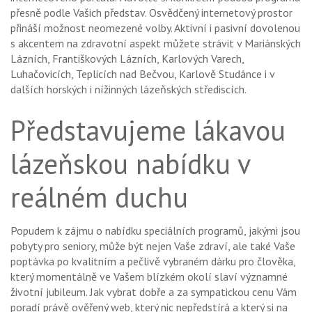
přesně podle Vašich představ. Osvědčený internetový prostor
přináší možnost neomezené volby. Aktivní i pasivní dovolenou
s akcentem na zdravotní aspekt můžete strávit v Mariánských
Lázních, Františkových Lázních, Karlových Varech,
Luhačovicích, Teplicích nad Bečvou, Karlově Studánce i v
dalších horských i nížinných lázeňských střediscích.
Představujeme lákavou
lázeňskou nabídku v
reálném duchu
Popudem k zájmu o nabídku speciálních programů, jakými jsou
pobyty pro seniory, může být nejen Vaše zdraví, ale také Vaše
poptávka po kvalitním a pečlivě vybraném dárku pro člověka,
který momentálně ve Vašem blízkém okolí slaví významné
životní jubileum. Jak vybrat dobře a za sympatickou cenu Vám
poradí právě ověřený web, který nic nepředstírá a který si na