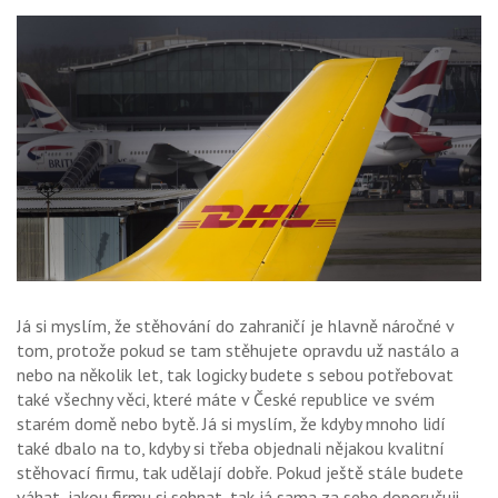
Já si myslím, že stěhování do zahraničí je hlavně náročné v
tom, protože pokud se tam stěhujete opravdu už nastálo a
nebo na několik let, tak logicky budete s sebou potřebovat
také všechny věci, které máte v České republice ve svém
starém domě nebo bytě. Já si myslím, že kdyby mnoho lidí
také dbalo na to, kdyby si třeba objednali nějakou kvalitní
stěhovací firmu, tak udělají dobře. Pokud ještě stále budete
váhat, jakou firmu si sehnat, tak já sama za sebe doporučuji