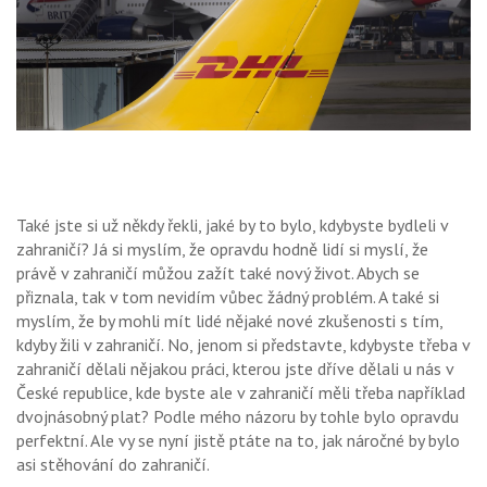
Také jste si už někdy řekli, jaké by to bylo, kdybyste bydleli v
zahraničí? Já si myslím, že opravdu hodně lidí si myslí, že
právě v zahraničí můžou zažít také nový život. Abych se
přiznala, tak v tom nevidím vůbec žádný problém. A také si
myslím, že by mohli mít lidé nějaké nové zkušenosti s tím,
kdyby žili v zahraničí. No, jenom si představte, kdybyste třeba v
zahraničí dělali nějakou práci, kterou jste dříve dělali u nás v
České republice, kde byste ale v zahraničí měli třeba například
dvojnásobný plat? Podle mého názoru by tohle bylo opravdu
perfektní. Ale vy se nyní jistě ptáte na to, jak náročné by bylo
asi stěhování do zahraničí.