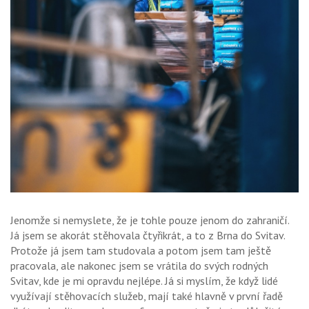
Jenomže si nemyslete, že je tohle pouze jenom do zahraničí.
Já jsem se akorát stěhovala čtyřikrát, a to z Brna do Svitav.
Protože já jsem tam studovala a potom jsem tam ještě
pracovala, ale nakonec jsem se vrátila do svých rodných
Svitav, kde je mi opravdu nejlépe. Já si myslím, že když lidé
využívají stěhovacích služeb, mají také hlavně v první řadě