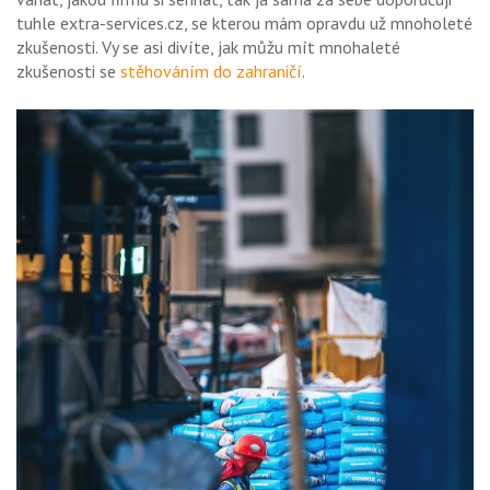
tuhle extra-services.cz, se kterou mám opravdu už mnoholeté
zkušenosti. Vy se asi divíte, jak můžu mít mnohaleté
zkušenosti se
stěhováním do zahraničí
.