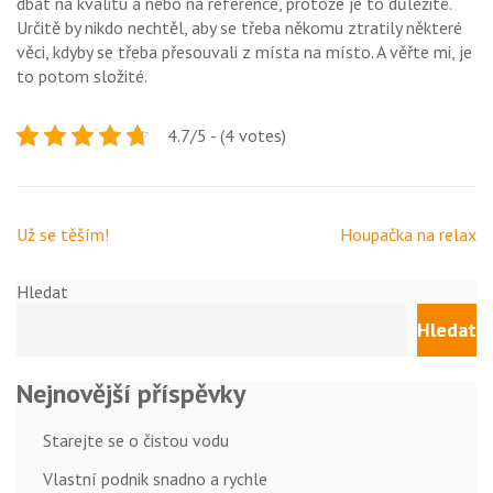
dbát na kvalitu a nebo na reference, protože je to důležité.
Určitě by nikdo nechtěl, aby se třeba někomu ztratily některé
věci, kdyby se třeba přesouvali z místa na místo. A věřte mi, je
to potom složité.
4.7/5 - (4 votes)
Navigace
Už se těším!
Houpačka na relax
pro
příspěvek
Hledat
Hledat
Nejnovější příspěvky
Starejte se o čistou vodu
Vlastní podnik snadno a rychle