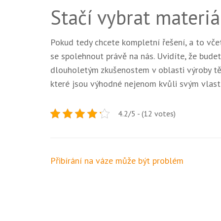
Stačí vybrat materiá
Pokud tedy chcete kompletní řešení, a to vče
se spolehnout právě na nás. Uvidíte, že budet
dlouholetým zkušenostem v oblasti výroby těc
které jsou výhodné nejenom kvůli svým vlast
4.2/5 - (12 votes)
Navigace
Přibírání na váze může být problém
pro
příspěvek