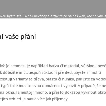
kou byste stáli. A pak neváhejte a zavítejte na náš web, kde se vám 
ní vaše přání
dyž je neomezuje například barva či materiál, většinou nevě
ak důležité mít alespoň základní přehled, abyste si mohli
xistují varianty ze dřeva, plastu či hliníku, pak jste za vodo
 typů také musíte svou domácnost vybavit. V případě, že ne
ná okna
. Ta nestojí mnoho, a přesto dokážou vyvinout obr
jich vzhled je navíc více jak příjemný.