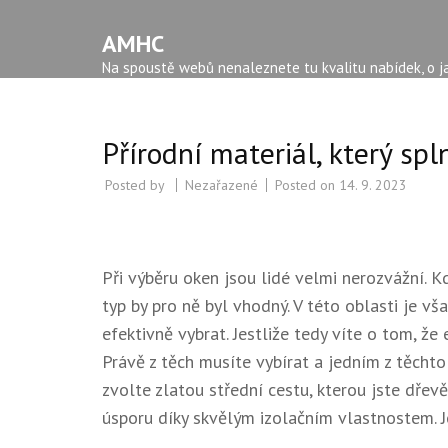
AMHC
Na spoustě webů nenaleznete tu kvalitu nabídek, o ja
Přírodní materiál, který spl
Posted by
Nezařazené
Posted on
14. 9. 2023
Při výběru oken jsou lidé velmi nerozvážní. K
typ by pro ně byl vhodný. V této oblasti je vš
efektivně vybrat. Jestliže tedy víte o tom, že e
Právě z těch musíte vybírat a jedním z těchto
zvolte zlatou střední cestu, kterou jste
dřevě
úsporu díky skvělým izolačním vlastnostem. Je